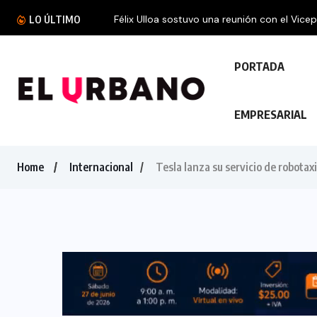
Félix Ulloa sostuvo una reunión con el Vicepres
LO ÚLTIMO
PORTADA
EMPRESARIAL
Home
Internacional
Tesla lanza su servicio de robotax