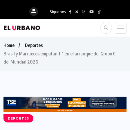
Síguenos
Home
Deportes
Brasil y Marruecos empatan 1-1 en el arranque del Grupo C
del Mundial 2026
DEPORTES