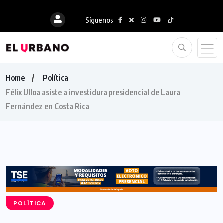
Síguenos
Home
Política
Félix Ulloa asiste a investidura presidencial de Laura
Fernández en Costa Rica
POLÍTICA