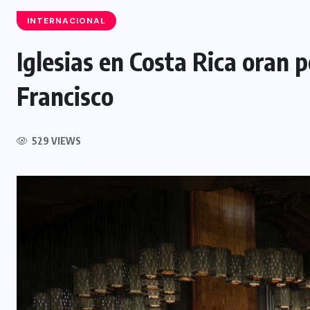
INTERNACIONAL
Iglesias en Costa Rica oran p
INTERNACIONAL
Francisco
Félix Ulloa viaja a Colombia para
asistir a toma de posesión
529 VIEWS
presidencial
6 AGOSTO, 2026