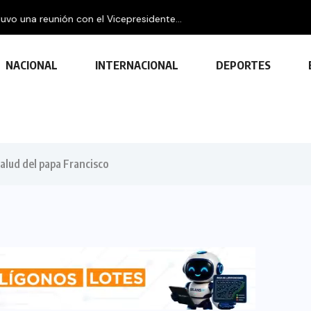
idente...
NACIONAL
INTERNACIONAL
DEPORTES
salud del papa Francisco
TECNOLOGÍA
Descubre las ventajas y funciones
de las impresoras multifuncionales
23 FEBRERO, 2024