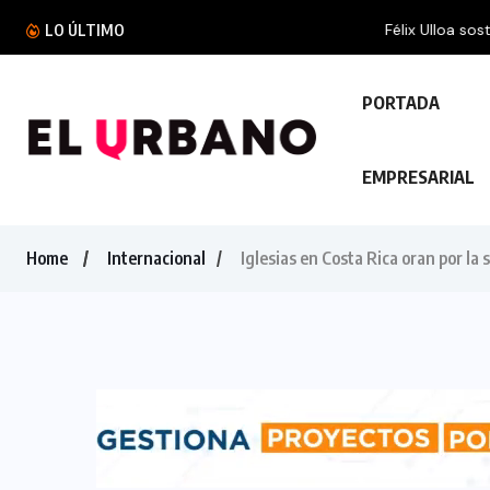
Félix Ulloa sostuvo una reunión con el Vicepres
LO ÚLTIMO
PORTADA
EMPRESARIAL
Home
Internacional
Iglesias en Costa Rica oran por la 