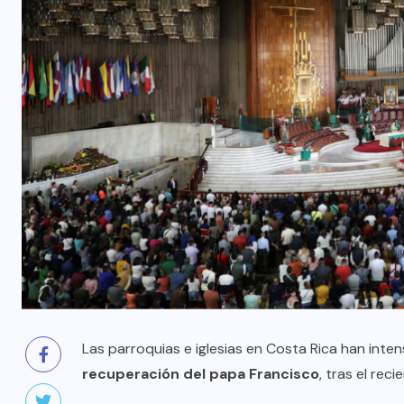
Las parroquias e iglesias en Costa Rica han inten
recuperación del papa Francisco
, tras el re