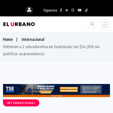
Síguenos
Home
Internacional
Detienen a 2 salvadoreños en Guatemala con $14,300 sin
justificar su procedencia
INTERNACIONAL