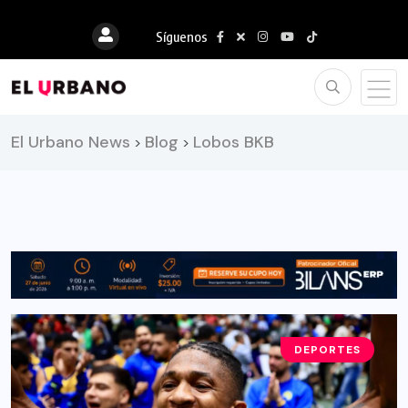
Síguenos
El Urbano News
Blog
Lobos BKB
>
>
DEPORTES