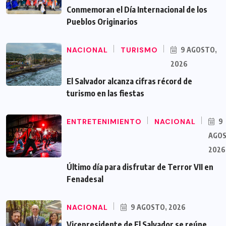
Conmemoran el Día Internacional de los
Pueblos Originarios
NACIONAL
TURISMO
9 AGOSTO,
2026
El Salvador alcanza cifras récord de
turismo en las fiestas
ENTRETENIMIENTO
NACIONAL
9
AGOS
2026
Último día para disfrutar de Terror VII en
Fenadesal
NACIONAL
9 AGOSTO, 2026
Vicepresidente de El Salvador se reúne