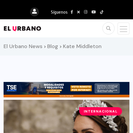
Síguenos
El Urbano News
Blog
Kate Middleton
>
>
INTERNACIONAL