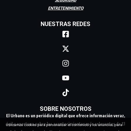
ENTRETENIMIENTO
NUESTRAS REDES
SOBRE NOSOTROS
El Urbano es un periódico digital que ofrece información veraz,
ágil y oportuna sobre los acontecimientos más relevantes de El
Utilizamos cookies para personalizar el contenido y los anuncios, para