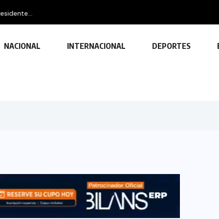
idente...
NACIONAL
INTERNACIONAL
DEPORTES
TECNOLOGÍA
Descubre las ventajas y funciones
de las impresoras multifuncionales
23 FEBRERO, 2024