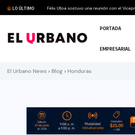
Félix Ulloa sostuvo una reunión con el Vicepres
LO ÚLTIMO
PORTADA
EMPRESARIAL
El Urbano News
Blog
Honduras
>
>