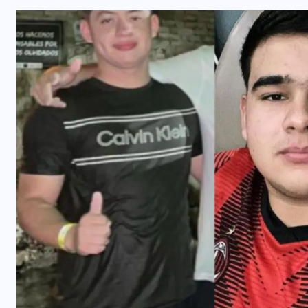
INTERNACIONAL
Félix Ulloa viaja a Colombia para
asistir a toma de posesión
presidencial
6 AGOSTO, 2026