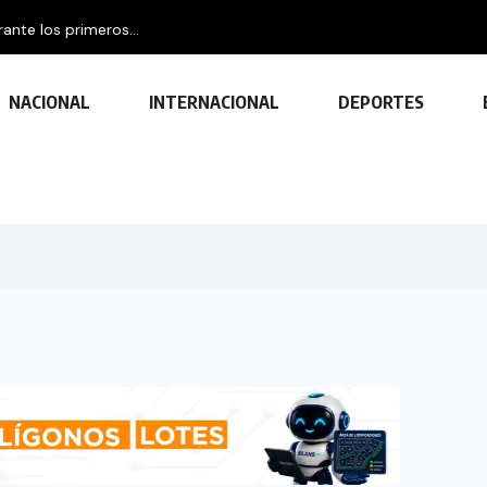
Protección Civil reporta 208 accidentes de 
NACIONAL
INTERNACIONAL
DEPORTES
TECNOLOGÍA
Descubre las ventajas y funciones
de las impresoras multifuncionales
23 FEBRERO, 2024