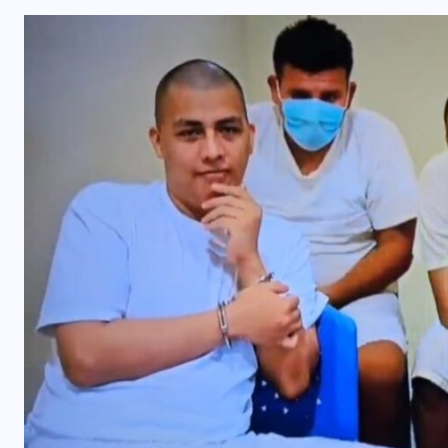
INTERNACIONAL
Influencer muere tras ser atacado
l
durante transmisión en vivo en
Culiacán, México
5 AGOSTO, 2026