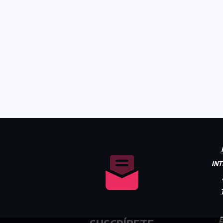
INT
E