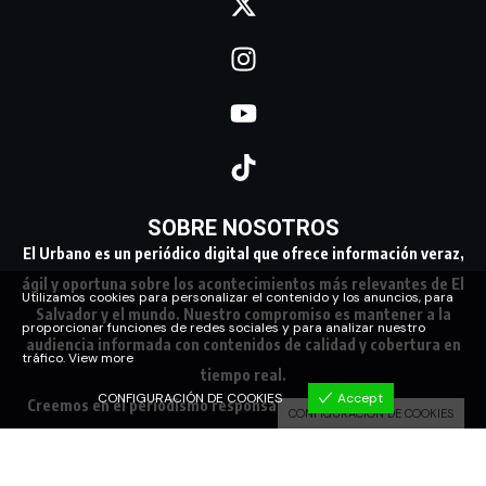
SOBRE NOSOTROS
El Urbano es un periódico digital que ofrece información veraz,
ágil y oportuna sobre los acontecimientos más relevantes de El
Utilizamos cookies para personalizar el contenido y los anuncios, para
Salvador y el mundo. Nuestro compromiso es mantener a la
proporcionar funciones de redes sociales y para analizar nuestro
audiencia informada con contenidos de calidad y cobertura en
tráfico.
View more
tiempo real.
CONFIGURACIÓN DE COOKIES
Accept
Creemos en el periodismo responsable, conectando a nuestra
CONFIGURACIÓN DE COOKIES
comunidad con los hechos que marcan su día a día.