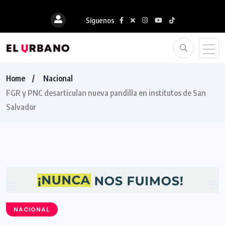
Síguenos
Home
Nacional
FGR y PNC desarticulan nueva pandilla en institutos de San
Salvador
NACIONAL