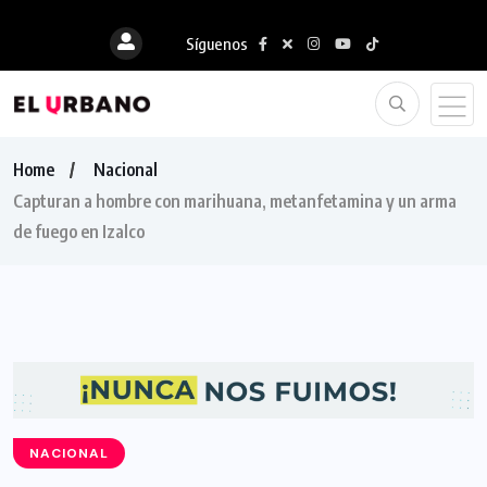
Síguenos
Home
Nacional
Capturan a hombre con marihuana, metanfetamina y un arma
de fuego en Izalco
NACIONAL