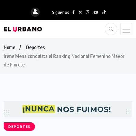
Síguenos
Home
Deportes
Irene Mena conquista el Ranking Nacional Femenino Mayor
de Florete
DEPORTES