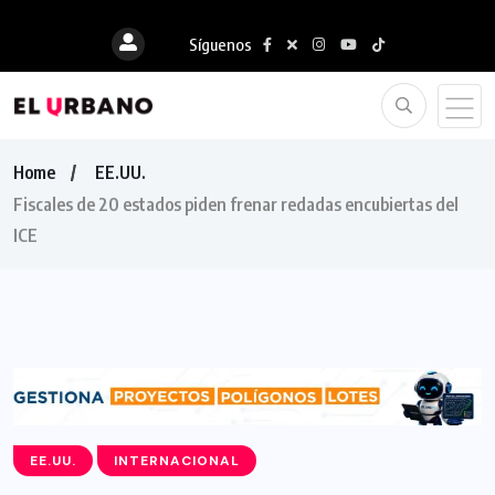
Síguenos
Home
EE.UU.
Fiscales de 20 estados piden frenar redadas encubiertas del
ICE
EE.UU.
INTERNACIONAL