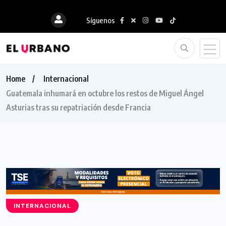
Síguenos
Home
Internacional
Guatemala inhumará en octubre los restos de Miguel Ángel
Asturias tras su repatriación desde Francia
INTERNACIONAL