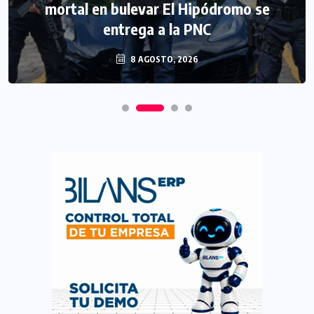
México expulsa a cinco salvadoreños
mortal en bulevar El Hipódromo se
vinculados a estructuras criminales
entrega a la PNC
8 AGOSTO, 2026
8 AGOSTO, 2026