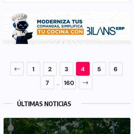
1
2
3
4
5
6
7
160
…
ÚLTIMAS NOTICIAS