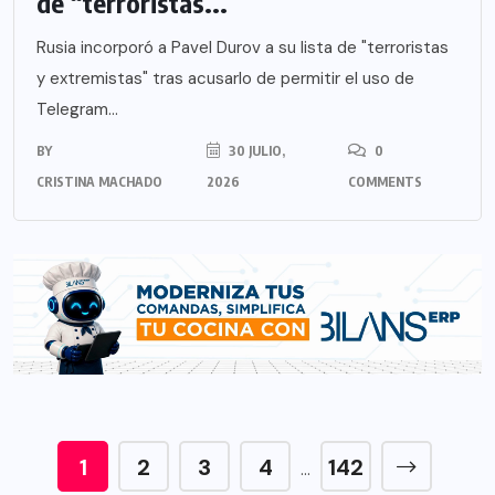
de “terroristas...
Rusia incorporó a Pavel Durov a su lista de "terroristas
y extremistas" tras acusarlo de permitir el uso de
Telegram...
BY
30 JULIO,
0
CRISTINA MACHADO
2026
COMMENTS
1
2
3
4
142
…