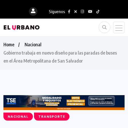
Síguenos
Home
Nacional
Gobierno trabaja en nuevo diseño para las paradas de buses
en el Área Metropolitana de San Salvador
NACIONAL
TRANSPORTE