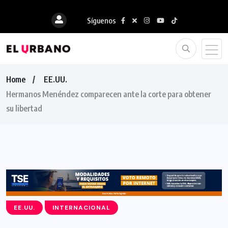
Síguenos
Home
EE.UU.
Hermanos Menéndez comparecen ante la corte para obtener
su libertad
EE.UU.
INTERNACIONAL