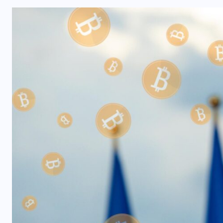
NACIONAL
Capturan a siete presuntos
integrantes de estructura
dedicada al desmantelamiento de
motocicletas
7 AGOSTO, 2026