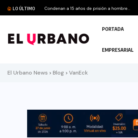
Condenan a 15 años de prisión a hombre...
LO ÚLTIMO
PORTADA
EMPRESARIAL
El Urbano News
Blog
VanEck
>
>