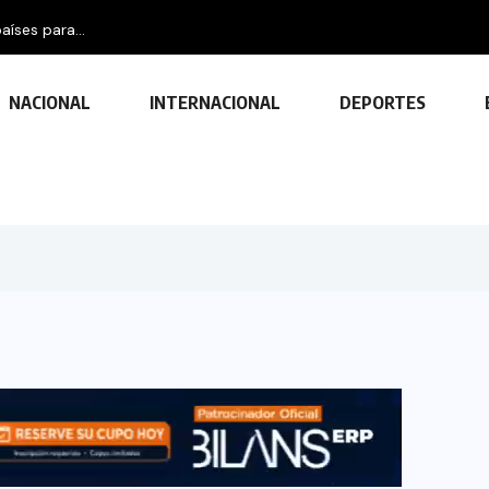
aíses para...
NACIONAL
INTERNACIONAL
DEPORTES
TECNOLOGÍA
Descubre las ventajas y funciones
de las impresoras multifuncionales
23 FEBRERO, 2024