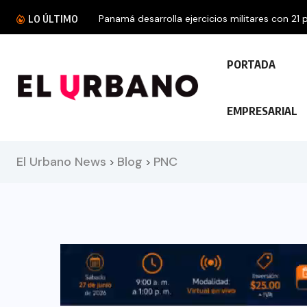
Panamá desarrolla ejercicios militares con 21 p
LO ÚLTIMO
PORTADA
EMPRESARIAL
El Urbano News
Blog
PNC
>
>