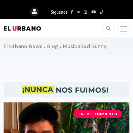
Síguenos
El Urbano News
Blog
MúsicaBad Bunny
>
>
ENTRETENIMIENTO