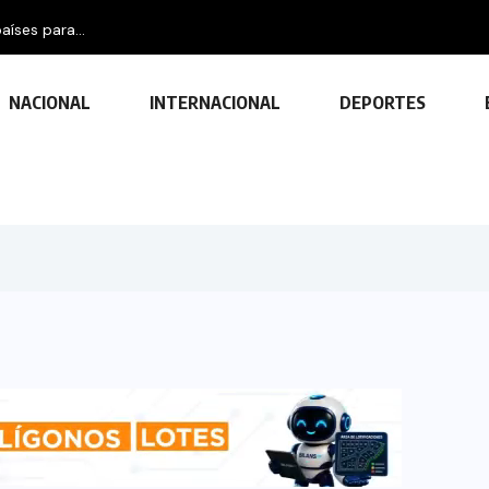
aíses para...
NACIONAL
INTERNACIONAL
DEPORTES
TECNOLOGÍA
Descubre las ventajas y funciones
de las impresoras multifuncionales
23 FEBRERO, 2024