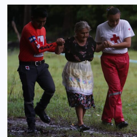
INTERNACIONAL
Félix Ulloa viaja a Colombia para
asistir a toma de posesión
presidencial
6 AGOSTO, 2026