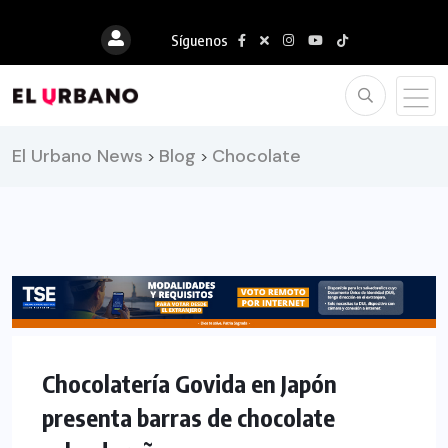
Síguenos
El Urbano News
Blog
Chocolate
>
>
INTERNACIONAL
Chocolatería Govida en Japón
presenta barras de chocolate