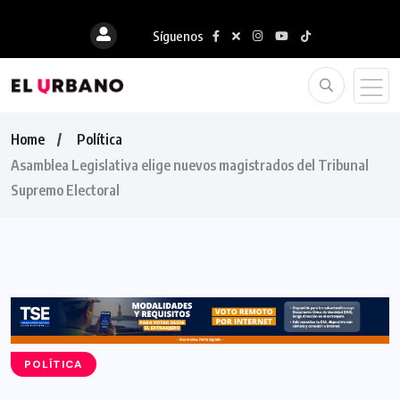
Síguenos
Home
Política
Asamblea Legislativa elige nuevos magistrados del Tribunal
Supremo Electoral
POLÍTICA