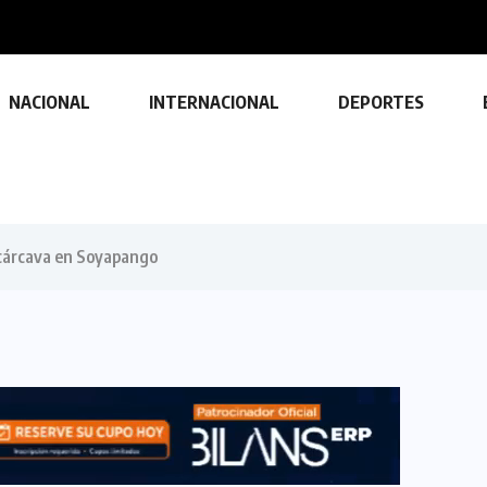
orta 208 accidentes de tránsito durante...
NACIONAL
INTERNACIONAL
DEPORTES
 cárcava en Soyapango
TECNOLOGÍA
Descubre las ventajas y funciones
de las impresoras multifuncionales
23 FEBRERO, 2024