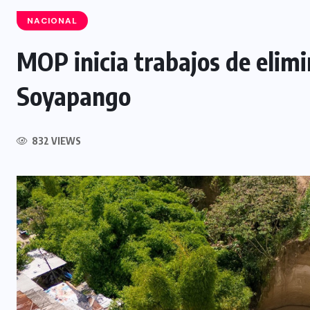
NACIONAL
MOP inicia trabajos de elim
INTERNACIONAL
Soyapango
Influencer muere tras ser atacado
l
durante transmisión en vivo en
832 VIEWS
Culiacán, México
5 AGOSTO, 2026