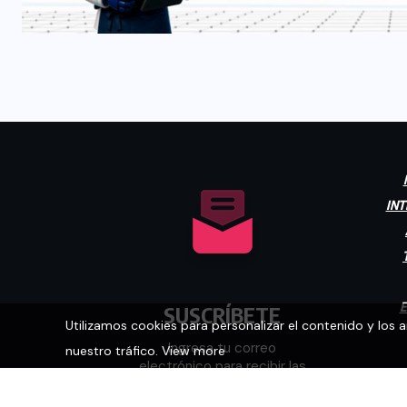
INT
E
SUSCRÍBETE
Utilizamos cookies para personalizar el contenido y los 
Ingresa tu correo
nuestro tráfico.
View more
electrónico para recibir las
últimas noticias.