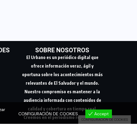
DES
SOBRE NOSOTROS
El Urbano es un periódico digital que
ofrece información veraz, ágil y
oportuna sobre los acontecimientos más
relevantes de El Salvador y el mundo.
Nuestro compromiso es mantener a la
audiencia informada con contenidos de
calidad y cobertura en tiempo real.
zar
CONFIGURACIÓN DE COOKIES
Accept
Creemos en el periodismo responsable,
CONFIGURACIÓN DE COOKIES
conectando a nuestra comunidad con los
hechos que marcan su día a día.