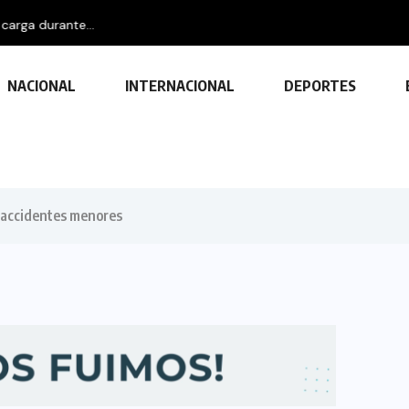
a durante...
NACIONAL
INTERNACIONAL
DEPORTES
 accidentes menores
TECNOLOGÍA
Descubre las ventajas y funciones
de las impresoras multifuncionales
23 FEBRERO, 2024