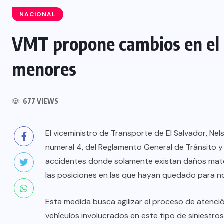
NACIONAL
VMT propone cambios en el 
NACIONAL
menores
Capturan a siete presuntos
integrantes de estructura
dedicada al desmantelamiento de
677 VIEWS
motocicletas
El viceministro de Transporte de El Salvador, Nel
7 AGOSTO, 2026
numeral 4, del Reglamento General de Tránsito y
accidentes donde solamente existan daños mater
las posiciones en las que hayan quedado para no 
Esta medida busca agilizar el proceso de atención
vehículos involucrados en este tipo de siniestr