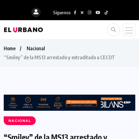
Síguenos
Home
Nacional
“Smiley” de la MS13 arrestado y extraditado a CECOT
NACIONAL
“Smiley” de la MS13 arrestado y