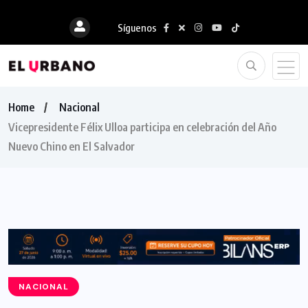
Síguenos
Home
Nacional
Vicepresidente Félix Ulloa participa en celebración del Año
Nuevo Chino en El Salvador
NACIONAL