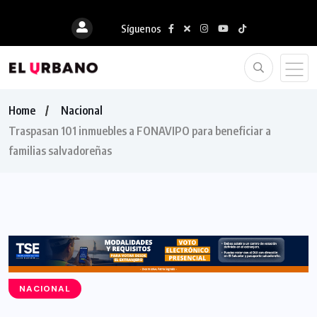
Síguenos
Home
Nacional
Traspasan 101 inmuebles a FONAVIPO para beneficiar a
familias salvadoreñas
NACIONAL