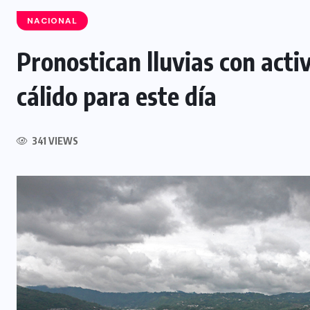
NACIONAL
Pronostican lluvias con acti
INTERNACIONAL
cálido para este día
Influencer muere tras ser atacado
l
durante transmisión en vivo en
341 VIEWS
Culiacán, México
5 AGOSTO, 2026