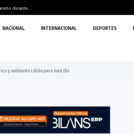
nsito durante...
NACIONAL
INTERNACIONAL
DEPORTES
rica y ambiente cálido para este día
TECNOLOGÍA
Descubre las ventajas y funciones
de las impresoras multifuncionales
23 FEBRERO, 2024