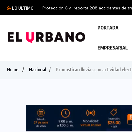
Protección Civil reporta 208 accidentes de trá
LO ÚLTIMO
PORTADA
EMPRESARIAL
Home
Nacional
Pronostican lluvias con actividad eléct