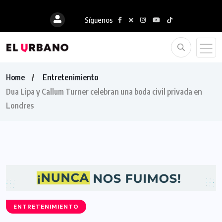
Síguenos
Home
Entretenimiento
Dua Lipa y Callum Turner celebran una boda civil privada en
Londres
ENTRETENIMIENTO