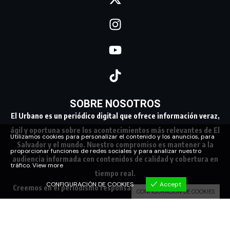
SOBRE NOSOTROS
El Urbano es un periódico digital que ofrece información veraz,
ágil y oportuna sobre los acontecimientos más relevantes de El
Utilizamos cookies para personalizar el contenido y los anuncios, para
Salvador y el mundo. Nuestro compromiso es mantener a la
proporcionar funciones de redes sociales y para analizar nuestro
audiencia informada con contenidos de calidad y cobertura en
tráfico.
View more
tiempo real.
CONFIGURACIÓN DE COOKIES
Accept
Creemos en el periodismo responsable, conectando a nuestra
CONFIGURACIÓN DE COOKIES
comunidad con los hechos que marcan su día a día.