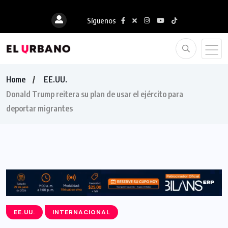
Síguenos
Home
EE.UU.
Donald Trump reitera su plan de usar el ejército para
deportar migrantes
EE.UU.
INTERNACIONAL