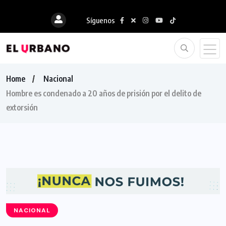
Síguenos
Home
Nacional
Hombre es condenado a 20 años de prisión por el delito de
extorsión
NACIONAL