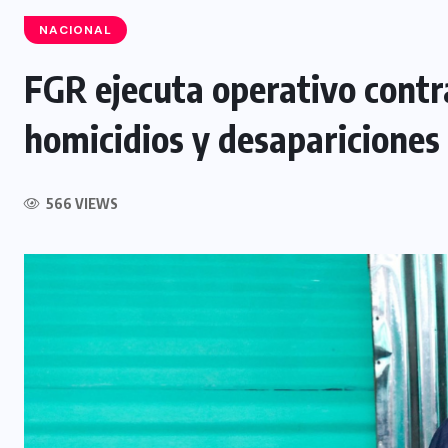
NACIONAL
FGR ejecuta operativo contr
NACIONAL
homicidios y desapariciones
Capturan a siete presuntos
integrantes de estructura
dedicada al desmantelamiento de
566 VIEWS
motocicletas
7 AGOSTO, 2026