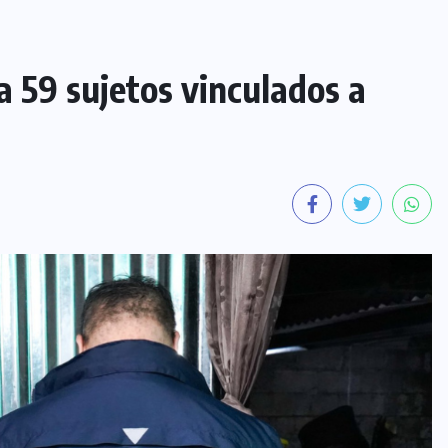
a 59 sujetos vinculados a