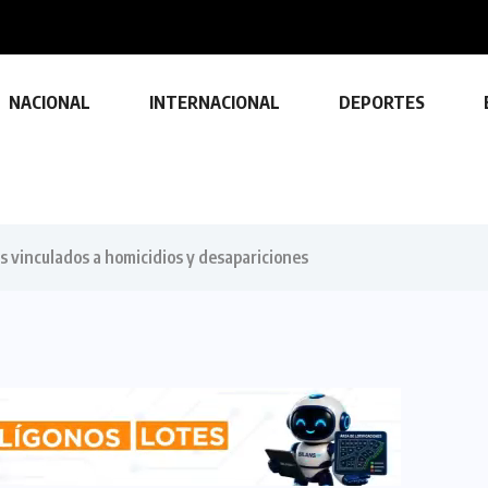
NACIONAL
INTERNACIONAL
DEPORTES
s vinculados a homicidios y desapariciones
TECNOLOGÍA
Descubre las ventajas y funciones
de las impresoras multifuncionales
23 FEBRERO, 2024