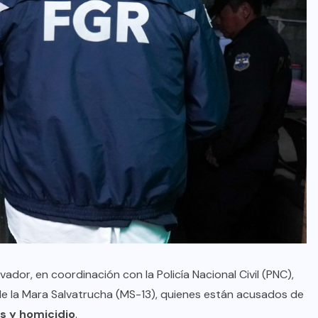
lvador, en coordinación con la Policía Nacional Civil (PNC),
de la Mara Salvatrucha (MS-13), quienes están acusados de
s y homicidio
.