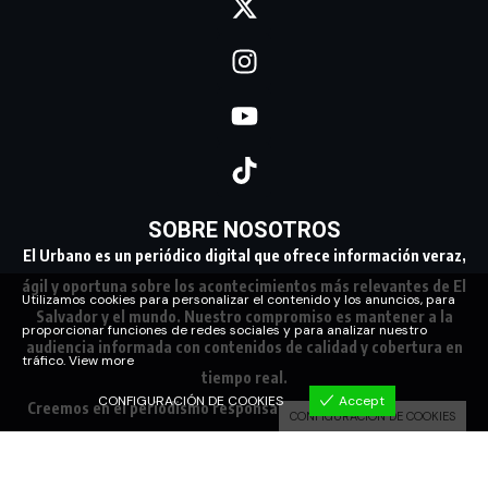
SOBRE NOSOTROS
El Urbano es un periódico digital que ofrece información veraz,
ágil y oportuna sobre los acontecimientos más relevantes de El
Utilizamos cookies para personalizar el contenido y los anuncios, para
Salvador y el mundo. Nuestro compromiso es mantener a la
proporcionar funciones de redes sociales y para analizar nuestro
audiencia informada con contenidos de calidad y cobertura en
tráfico.
View more
tiempo real.
CONFIGURACIÓN DE COOKIES
Accept
Creemos en el periodismo responsable, conectando a nuestra
CONFIGURACIÓN DE COOKIES
comunidad con los hechos que marcan su día a día.