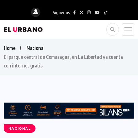
Síguenos
Home
Nacional
El parque central de Comasagua, en La Libertad ya cuenta
con internet gratis
NACIONAL