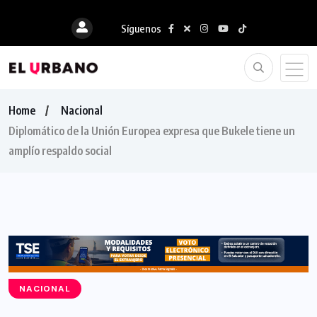
Síguenos
Home
Nacional
Diplomático de la Unión Europea expresa que Bukele tiene un
amplío respaldo social
NACIONAL