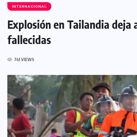
INTERNACIONAL
Explosión en Tailandia deja
fallecidas
INTERNACIONAL
Influencer muere tras ser atacado
l
741 VIEWS
durante transmisión en vivo en
Culiacán, México
5 AGOSTO, 2026