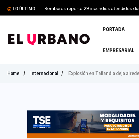
Bomberos reporta 29 incendios atendidos dura
LO ÚLTIMO
PORTADA
EMPRESARIAL
Home
Internacional
Explosión en Tailandia deja alred