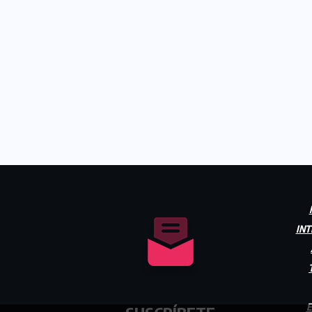
INT
E