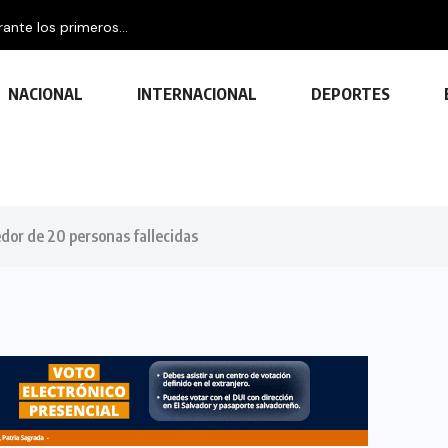
nte los primeros...
NACIONAL
INTERNACIONAL
DEPORTES
edor de 20 personas fallecidas
TECNOLOGÍA
Descubre las ventajas y funciones
de las impresoras multifuncionales
23 FEBRERO, 2024