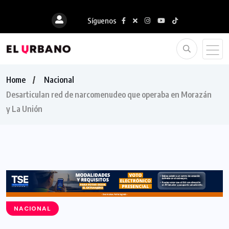
Síguenos
Home
Nacional
Desarticulan red de narcomenudeo que operaba en Morazán
y La Unión
NACIONAL