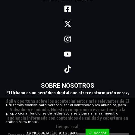
SOBRE NOSOTROS
El Urbano es un periódico digital que ofrece información veraz,
ágil y oportuna sobre los acontecimientos más relevantes de El
Utilizamos cookies para personalizar el contenido y los anuncios, para
Salvador y el mundo. Nuestro compromiso es mantener a la
proporcionar funciones de redes sociales y para analizar nuestro
audiencia informada con contenidos de calidad y cobertura en
tráfico.
View more
tiempo real.
CONFIGURACIÓN DE COOKIES
Accept
Creemos en el periodismo responsable, conectando a nuestra