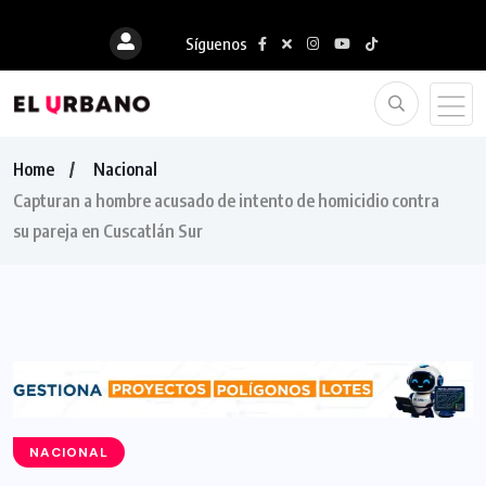
Síguenos
Home
Nacional
Capturan a hombre acusado de intento de homicidio contra
su pareja en Cuscatlán Sur
NACIONAL