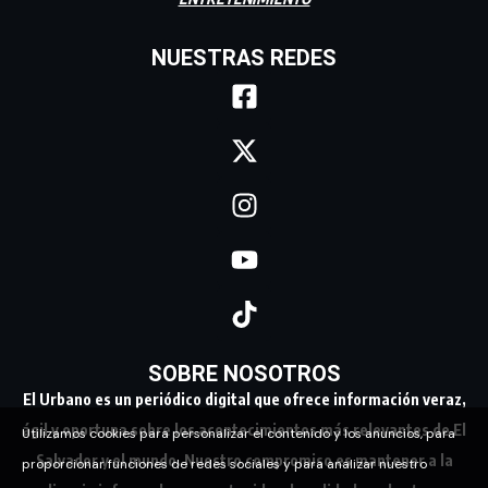
NUESTRAS REDES
SOBRE NOSOTROS
El Urbano es un periódico digital que ofrece información veraz,
ágil y oportuna sobre los acontecimientos más relevantes de El
Utilizamos cookies para personalizar el contenido y los anuncios, para
Salvador y el mundo. Nuestro compromiso es mantener a la
proporcionar funciones de redes sociales y para analizar nuestro