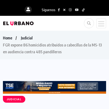
Síguenos
Home
Judicial
FGR expone 86 homicidios atribuidos a cabecillas de la MS-13
en audiencia contra 485 pandilleros
JUDICIAL