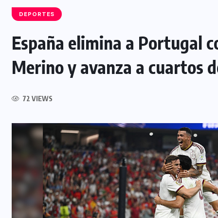
DEPORTES
España elimina a Portugal c
Merino y avanza a cuartos d
NACIONAL
o
Centro Histórico y Surf City
lideran las visitas durante las
72 VIEWS
fiestas agostinas
5 AGOSTO, 2026