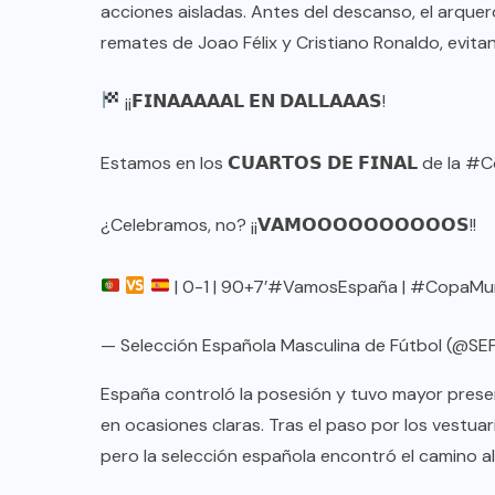
acciones aisladas. Antes del descanso, el arque
remates de Joao Félix y Cristiano Ronaldo, evita
¡¡𝗙𝗜𝗡𝗔𝗔𝗔𝗔𝗔𝗟 𝗘𝗡 𝗗𝗔𝗟𝗟𝗔𝗔𝗔𝗦!
Estamos en los 𝗖𝗨𝗔𝗥𝗧𝗢𝗦 𝗗𝗘 𝗙𝗜𝗡𝗔𝗟 de la
#Co
¿Celebramos, no? ¡¡𝗩𝗔𝗠𝗢𝗢𝗢𝗢𝗢𝗢𝗢𝗢𝗢𝗢𝗦!!
| 0-1 | 90+7’
#VamosEspaña
|
#CopaMun
— Selección Española Masculina de Fútbol (@SE
España controló la posesión y tuvo mayor presen
en ocasiones claras. Tras el paso por los vestuar
pero la selección española encontró el camino al 