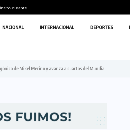
nsito durante...
NACIONAL
INTERNACIONAL
DEPORTES
agónico de Mikel Merino y avanza a cuartos del Mundial
TECNOLOGÍA
Descubre las ventajas y funciones
de las impresoras multifuncionales
23 FEBRERO, 2024