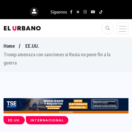
Síguenos
Home
EE.UU.
Trump amenaza con sanciones si Rusia no pone fin a la
guerra
EE.UU.
INTERNACIONAL