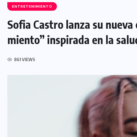
ENTRETENIMIENTO
Sofia Castro lanza su nueva 
NACIONAL
miento” inspirada en la sal
Capturan a siete presuntos
integrantes de estructura
861 VIEWS
dedicada al desmantelamiento de
motocicletas
7 AGOSTO, 2026