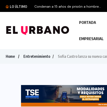
Condenan a 15 años de prisión a hombre...
LO ÚLTIMO
PORTADA
EMPRESARIAL
Home
Entretenimiento
Sofia Castro lanza su nueva ca