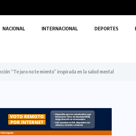
NACIONAL
INTERNACIONAL
DEPORTES
nción “Te juro no te miento” inspirada en la salud mental
TECNOLOGÍA
Descubre las ventajas y funciones
de las impresoras multifuncionales
23 FEBRERO, 2024