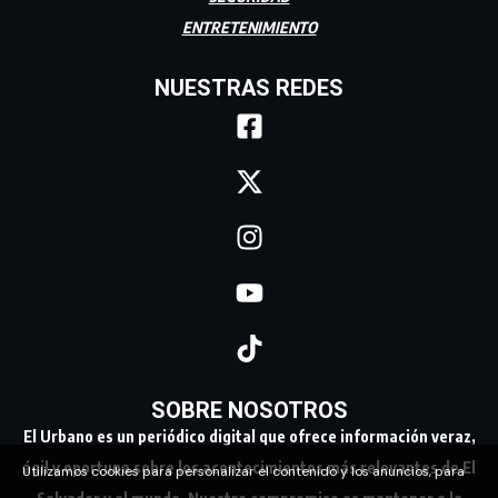
ENTRETENIMIENTO
NUESTRAS REDES
SOBRE NOSOTROS
El Urbano es un periódico digital que ofrece información veraz,
ágil y oportuna sobre los acontecimientos más relevantes de El
Utilizamos cookies para personalizar el contenido y los anuncios, para