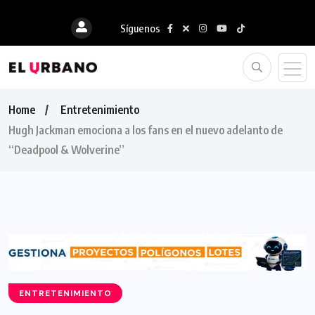
Síguenos
Home
Entretenimiento
Hugh Jackman emociona a los fans en el nuevo adelanto de
“Deadpool & Wolverine”
ENTRETENIMIENTO