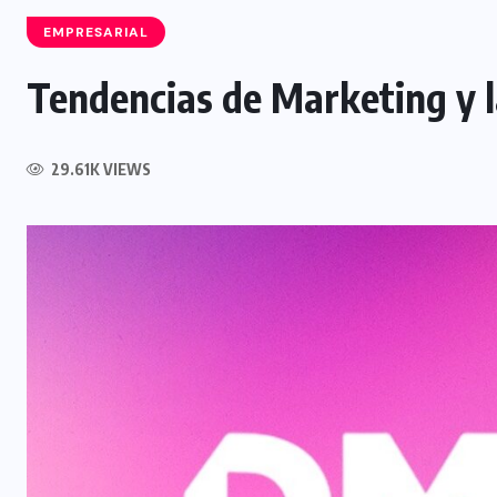
EMPRESARIAL
Tendencias de Marketing y l
INTERNACIONAL
29.61K VIEWS
Félix Ulloa sostuvo una reunión
con el Vicepresidente electo de
Colombia
6 AGOSTO, 2026