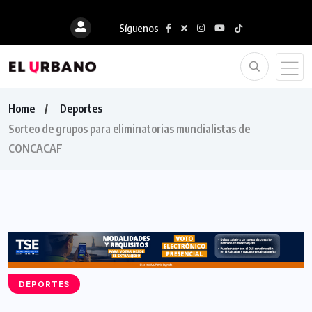
Síguenos
Home
Deportes
Sorteo de grupos para eliminatorias mundialistas de
CONCACAF
DEPORTES