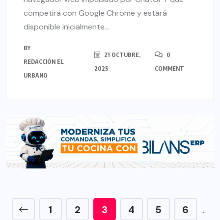
competirá con Google Chrome y estará
disponible inicialmente...
BY
21 OCTUBRE,
0
REDACCIÓN EL
2025
COMMENT
URBANO
1
2
3
4
5
6
…