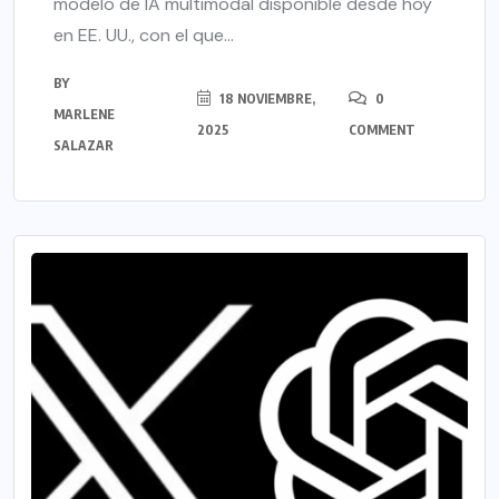
modelo de IA multimodal disponible desde hoy
en EE. UU., con el que...
BY
18 NOVIEMBRE,
0
MARLENE
2025
COMMENT
SALAZAR