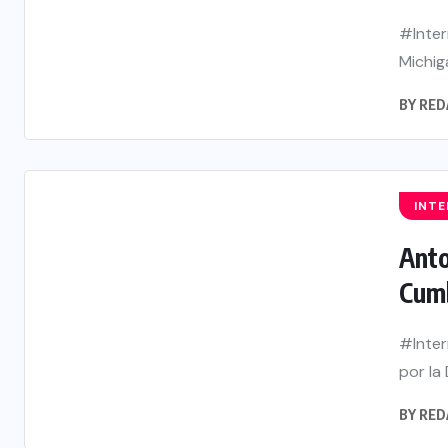
#Inter
Michiga
BY
RED
INT
Anto
Cumb
#Inter
por la
BY
RED