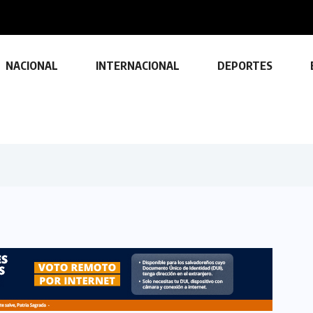
nte los primeros...
NACIONAL
INTERNACIONAL
DEPORTES
TECNOLOGÍA
Descubre las ventajas y
funciones de las impresoras
multifuncionales
23 FEBRERO, 2024