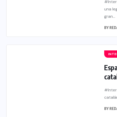
#Inter
una leg
gran...
BY
RED
INT
Espa
cata
#Inter
catalá
BY
RED