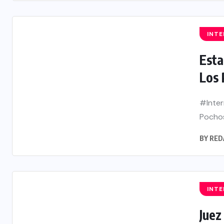
INT
Esta
Los 
#Inter
Pochos
BY
RED
INT
Juez