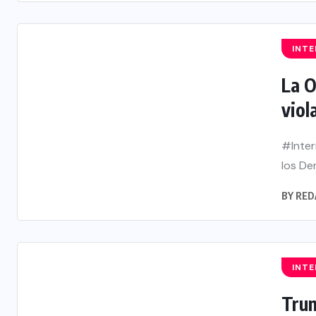
INT
La O
viol
#Inter
los De
BY
RED
INT
Trum