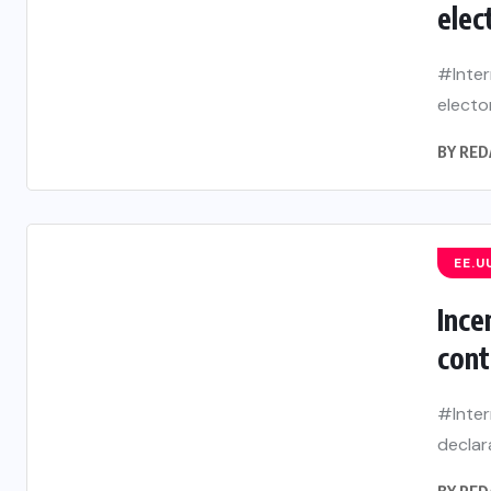
elec
#Intern
electo
BY
RED
EE.U
Ince
cont
#Inter
declar