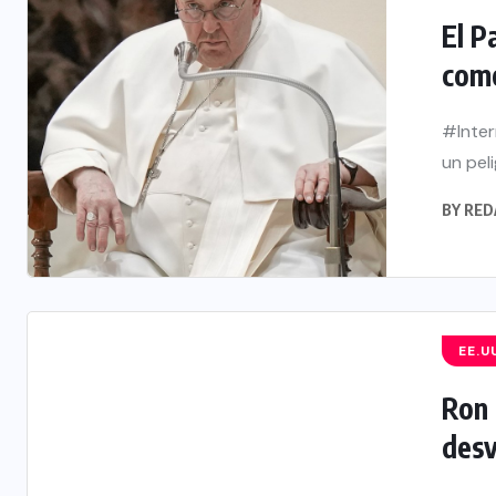
El P
como
#Inter
un pel
BY
RED
EE.U
Ron 
desv